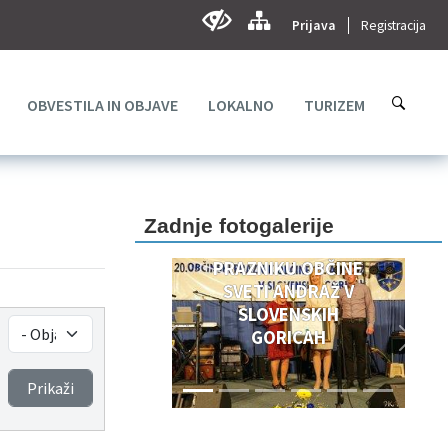
Prijava
Registracija
OBVESTILA IN OBJAVE
LOKALNO
TURIZEM
DOGODKI OB 20.
OBČINSKEM
PRAZNIKU
Zadnje fotogalerije
OBČINSKEM
PRAZNIKU OBČINE
SVETI ANDRAŽ V
SLOVENSKIH
GORICAH
Prikaži