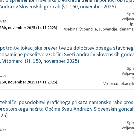
 o spremembi Pravilnika o enkratni denarni pomoči ob rojst
 Andraž v Slovenskih goricah (št. 150, november 2025)
Spre
Veljavn
svet
Tip
. 150, november 2025 (14.11.2025)
Vsebina: Štipendije, subvencije, denarn
otrditvi lokacijske preveritve za določitev obsega stavbneg
osamične poselitve v Občini Sveti Andraž v Slovenskih gorica
o. Vitomarci (št. 150, november 2025)
Spre
Veljavn
svet
T
. 150, november 2025 (14.11.2025)
Vsebina: Lokacijsk
ehnični posodobitvi grafičnega prikaza namenske rabe pros
rostorskega načrta Občine Sveti Andraž v Slovenskih goricah 
25)
Spre
Veljavn
svet
T