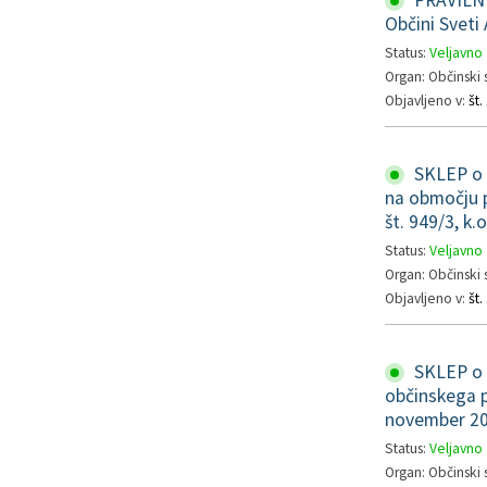
PRAVILNIK
Občini Sveti
Status:
Veljavno
Organ: Občinski 
Objavljeno v:
št
SKLEP o p
na območju p
št. 949/3, k.
Status:
Veljavno
Organ: Občinski 
Objavljeno v:
št
SKLEP o t
občinskega p
november 20
Status:
Veljavno
Organ: Občinski 