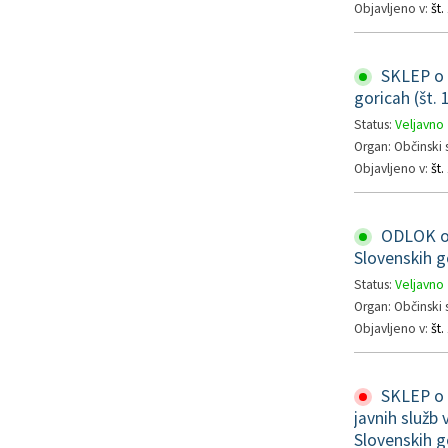
Objavljeno v:
št
SKLEP o d
goricah (št.
Status:
Veljavno
Organ: Občinski 
Objavljeno v:
št.
ODLOK o 
Slovenskih go
Status:
Veljavno
Organ: Občinski 
Objavljeno v:
št.
SKLEP o p
javnih služb
Slovenskih go