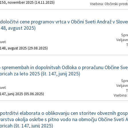
. 150, november 2025 (14.11.2025)
Vsebina: Občinski prosto
oločitvi cene programov vrtca v Občini Sveti Andraž v Slove
 148, avgust 2025)
Spre
Veljavn
svet
T
 148, avgust 2025 (29.08.2025)
spremembah in dopolnitvah Odloka o proračunu Občine Svet
ricah za leto 2025 (št. 147, junij 2025)
Spre
Veljavn
svet
T
 147, junij 2025 (05.06.2025)
Vsebina:
otrditvi elaborata o oblikovanju cen storitev obveznih gos
 varstva okolja oskrbe s pitno vodo na območju Občine Sveti 
ricah (št. 147, junij 2025)