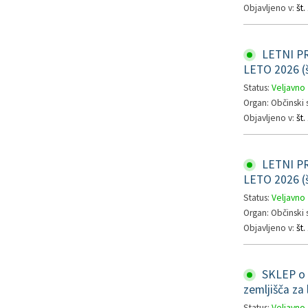
Objavljeno v:
št
LETNI P
LETO 2026 (š
Status:
Veljavno
Organ: Občinski 
Objavljeno v:
št
LETNI P
LETO 2026 (š
Status:
Veljavno
Organ: Občinski 
Objavljeno v:
št
SKLEP o i
zemljišča za
Status:
Veljavno