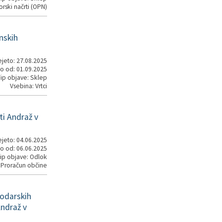
rski načrti (OPN)
nskih
jeto: 27.08.2025
o od: 01.09.2025
ip objave: Sklep
Vsebina: Vrtci
i Andraž v
jeto: 04.06.2025
o od: 06.06.2025
ip objave: Odlok
 Proračun občine
podarskih
Andraž v