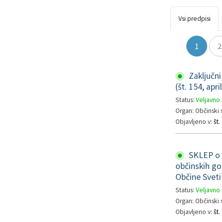
Pristojni za vodenje upravnih postopkov
Fotogalerija
Znamenite osebnosti
Vsi predpisi
DELOVNA PODROČJA
Lokalne volitve
Tradicionalni dogodki
1
2
Zaključni
(št. 154, apri
Status:
Veljavno
Organ: Občinski 
Objavljeno v:
št.
SKLEP o p
občinskih go
Občine Sveti 
Status:
Veljavno
Organ: Občinski 
Objavljeno v:
št.