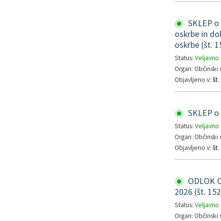
SKLEP o s
oskrbe in do
oskrbe (št. 1
Status:
Veljavno
Organ: Občinski 
Objavljeno v:
št.
SKLEP o r
Status:
Veljavno
Organ: Občinski 
Objavljeno v:
št.
ODLOK O
2026 (št. 15
Status:
Veljavno
Organ: Občinski 