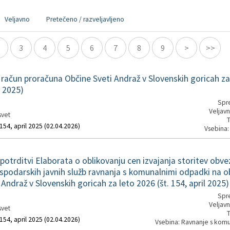
Veljavno
Pretečeno / razveljavljeno
3
4
5
6
7
8
9
>
>>
 račun proračuna Občine Sveti Andraž v Slovenskih goricah za
l 2025)
Spre
Veljavn
svet
T
 154, april 2025 (02.04.2026)
Vsebina:
otrditvi Elaborata o oblikovanju cen izvajanja storitev obve
spodarskih javnih služb ravnanja s komunalnimi odpadki na 
Andraž v Slovenskih goricah za leto 2026 (št. 154, april 2025)
Spre
Veljavn
svet
T
 154, april 2025 (02.04.2026)
Vsebina: Ravnanje s kom