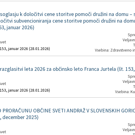
oglasju k določitvi cene storitve pomoči družini na domu – 
ločitvi subvencioniranja cene storitve pomoči družini na dom
53, januar 2026)
Spre
Veljavn
svet
T
 153, januar 2026 (28.01.2026)
Vsebina: Zdravstveno in
azglasitvi leta 2026 za občinsko leto Franca Jurtela (št. 153,
Spre
Veljavn
svet
T
 153, januar 2026 (28.01.2026)
Vsebina: Ku
 PRORAČUNU OBČINE SVETI ANDRAŽ V SLOVENSKIH GORIC
2, december 2025)
Spre
Veljavn
svet
T