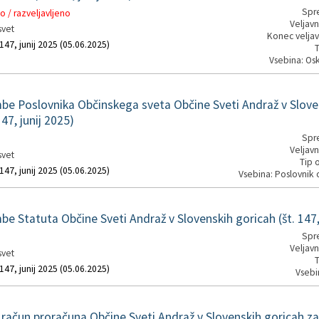
Spre
 / razveljavljeno
Veljavn
svet
Konec veljav
 147, junij 2025 (05.06.2025)
T
Vsebina: Os
 Poslovnika Občinskega sveta Občine Sveti Andraž v Slove
147, junij 2025)
Spre
Veljavn
svet
Tip 
 147, junij 2025 (05.06.2025)
Vsebina: Poslovnik 
 Statuta Občine Sveti Andraž v Slovenskih goricah (št. 147, 
Spre
Veljavn
svet
T
 147, junij 2025 (05.06.2025)
Vsebi
 račun proračuna Občine Sveti Andraž v Slovenskih goricah za