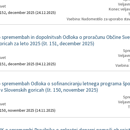
Veljavn
svet
Konec veljav
. 152, december 2025 (24.12.2025)
T
Vsebina: Nadomestilo za uporabo sta
spremembah in dopolnitvah Odloka o proračunu Občine Svet
oricah za leto 2025 (št. 151, december 2025)
Spre
Veljavn
svet
T
. 151, december 2025 (04.12.2025)
Vsebina:
spremembah Odloka o sofinanciranju letnega programa špor
 v Slovenskih goricah (št. 150, november 2025)
Spre
Veljavn
svet
T
. 150, november 2025 (14.11.2025)