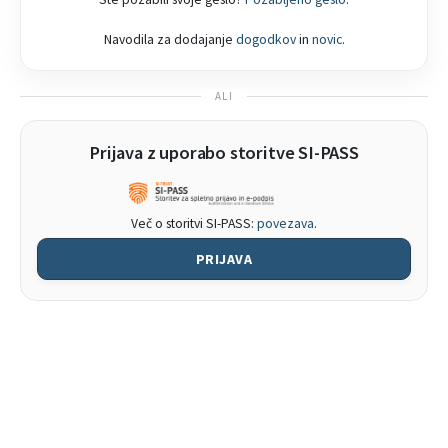
Pristojni za vodenje upravnih postopkov
Fotogalerija
Znamenite osebnosti
Navodila za dodajanje
dogodkov
in
novic
.
DELOVNA PODROČJA
Lokalne volitve
Tradicionalni dogodki
ALI
Prijava z uporabo storitve SI-PASS
Več o storitvi SI-PASS:
povezava
.
PRIJAVA