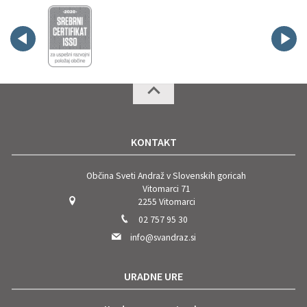
KONTAKT
Občina Sveti Andraž v Slovenskih goricah
Vitomarci 71
2255 Vitomarci
02 757 95 30
info@svandraz.si
URADNE URE