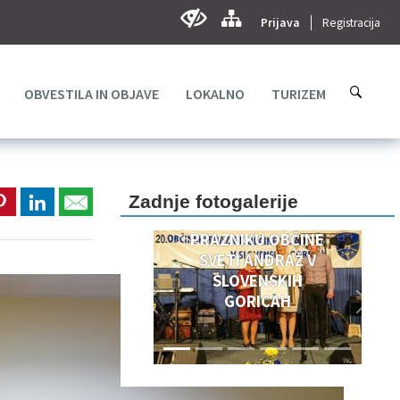
Prijava
Registracija
OBVESTILA IN OBJAVE
LOKALNO
TURIZEM
DOGODKI OB 20.
OBČINSKEM
PRAZNIKU
Zadnje fotogalerije
OBČINSKEM
PRAZNIKU OBČINE
SVETI ANDRAŽ V
SLOVENSKIH
GORICAH