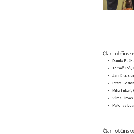
Člani občinsk
Danilo Pučko
Tomaž Toš, O
Jani Druzovič
Petra Kostan
Miha Lukač, O
Vilma Firbas,
Polonca Lovr
Člani občinsk