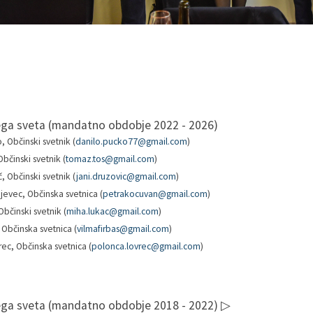
ega sveta (mandatno obdobje 2022 - 2026)
, Občinski svetnik (
danilo.pucko77@gmail.com
)
bčinski svetnik (
tomaz.tos@gmail.com
)
, Občinski svetnik (
jani.druzovic@gmail.com
)
jevec, Občinska svetnica (
petrakocuvan@gmail.com
)
bčinski svetnik (
miha.lukac@gmail.com
)
 Občinska svetnica (
vilmafirbas@gmail.com
)
ec, Občinska svetnica (
polonca.lovrec@gmail.com
)
ega sveta (mandatno obdobje 2018 - 2022)