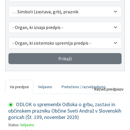
Pristojni za vodenje upravnih postopkov
Fotogalerija
Znamenite osebnosti
DELOVNA PODROČJA
Lokalne volitve
Tradicionalni dogodki
Prikaži
Vsi predpisi
Veljavno
Pretečeno / razveljavljeno
Razvid predpisov
ODLOK o spremembi Odloka o grbu, zastavi in
občinskem prazniku Občine Sveti Andraž v Slovenskih
goricah (Št. 109, november 2020)
Status:
Veljavno