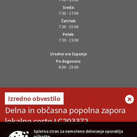
Sreda:
7.30 - 17.00
Četrtek:
7.30 - 15.00
Petek:
7.30 - 13.00
Uradne ure županje
Po dogovoru:
8.00 - 15.00
OSTANITE V STIKU Z NAMI
Izredno obvestilo
Delna in občasna popolna zapora
lokalne ceste LC203372
VREMENSKA NAPOVED
Spletna stran za nemoteno delovanje uporablja
Dne 7.8.2026 se bo začel izvajati projekt " Ureditev
piškotke