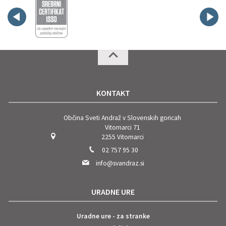
KONTAKT
Občina Sveti Andraž v Slovenskih goricah
Vitomarci 71
2255 Vitomarci
02 757 95 30
info@svandraz.si
URADNE URE
Uradne ure - za stranke