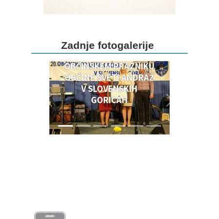
DOGODKI OB 20.
Zadnje fotogalerije
OBČINSKEM PRAZNIKU
OBČINSKEM PRAZNIKU
OBČINE SVETI ANDRAŽ
V SLOVENSKIH
GORICAH