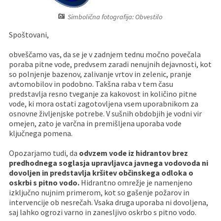
Pristojni za vodenje upravnih postopkov
Fotogalerija
Znamenite osebnosti
Simbolična fotografija: Obvestilo
Spoštovani,
DELOVNA PODROČJA
Lokalne volitve
Tradicionalni dogodki
obveščamo vas, da se je v zadnjem tednu močno povečala
poraba pitne vode, predvsem zaradi nenujnih dejavnosti, kot
so polnjenje bazenov, zalivanje vrtov in zelenic, pranje
avtomobilov in podobno. Takšna raba v tem času
predstavlja resno tveganje za kakovost in količino pitne
vode, ki mora ostati zagotovljena vsem uporabnikom za
osnovne življenjske potrebe. V sušnih obdobjih je vodni vir
omejen, zato je varčna in premišljena uporaba vode
ključnega pomena.
Opozarjamo tudi, da
odvzem vode iz hidrantov brez
predhodnega soglasja upravljavca javnega vodovoda ni
dovoljen in predstavlja kršitev občinskega odloka o
oskrbi s pitno vodo.
Hidrantno omrežje je namenjeno
izključno nujnim primerom, kot so gašenje požarov in
intervencije ob nesrečah. Vsaka druga uporaba ni dovoljena,
saj lahko ogrozi varno in zanesljivo oskrbo s pitno vodo.