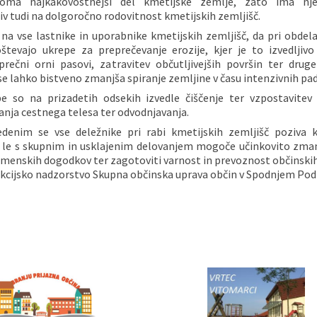
loma najkakovostnejši del kmetijske zemlje, zato ima nj
 tudi na dolgoročno rodovitnost kmetijskih zemljišč.
 na vse lastnike in uporabnike kmetijskih zemljišč, da pri obdela
oštevajo ukrepe za preprečevanje erozije, kjer je to izvedljivo
prečni orni pasovi, zatravitev občutljivejših površin ter druge
se lahko bistveno zmanjša spiranje zemljine v času intenzivnih pad
e so na prizadetih odsekih izvedle čiščenje ter vzpostavitev
nja cestnega telesa ter odvodnjavanja.
edenim se vse deležnike pri rabi kmetijskih zemljišč poziva
je le s skupnim in usklajenim delovanjem mogoče učinkovito zman
menskih dogodkov ter zagotoviti varnost in prevoznost občinskih
kcijsko nadzorstvo Skupna občinska uprava občin v Spodnjem Pod