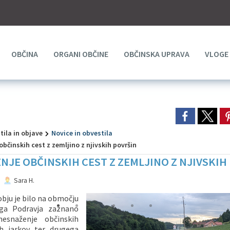
OBČINA
ORGANI OBČINE
OBČINSKA UPRAVA
VLOGE
ila in objave
Novice in obvestila
bčinskih cest z zemljino z njivskih površin
JE OBČINSKIH CEST Z ZEMLJINO Z NJIVSKIH
Sara H.
bju je bilo na območju
ga Podravja zaznano
esnaženje občinskih
ih jarkov ter drugega