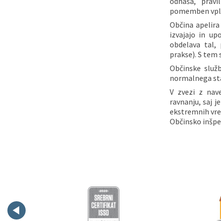
odnaša, pravi
pomemben vpliv
Občina apelira
izvajajo in up
obdelava tal, 
prakse). S tem 
Občinske služb
normalnega sta
V zvezi z nav
ravnanju, saj 
ekstremnih vre
Občinsko inšpe