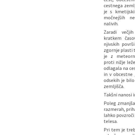
cestnega zemlj
Pristojni za vodenje upravnih postopkov
Fotogalerija
Znamenite osebnosti
je s kmetijsk
močnejših neu
nalivih.
DELOVNA PODROČJA
Lokalne volitve
Tradicionalni dogodki
Zaradi večji
kratkem časo
njivskih površ
zgornje plasti 
je z meteorn
proti nižje le
odlagala na ce
in v obcestne
odsekih je bil
zemljišča.
Takšni nanosi i
Poleg zmanjša
razmerah, prih
lahko povzroči
telesa.
Pri tem je treb