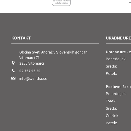
KONTAKT
URADNE URE
Uradne ure - 
Občina Sveti Andraž v Slovenskih goricah
Vitomarci 71
Ponedeljek:
2255 Vitomarci
Sreda:
02 757 95 30
Petek:
info@svandraz.si
Poslovni čas 
Ponedeljek:
Torek:
Sreda:
Četrtek:
Petek: