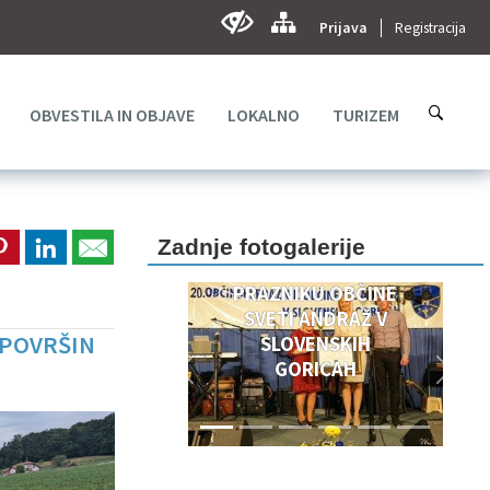
Prijava
Registracija
OBVESTILA IN OBJAVE
LOKALNO
TURIZEM
DOGODKI OB 20.
OBČINSKEM
PRAZNIKU
Zadnje fotogalerije
OBČINSKEM
PRAZNIKU OBČINE
SVETI ANDRAŽ V
 POVRŠIN
SLOVENSKIH
GORICAH