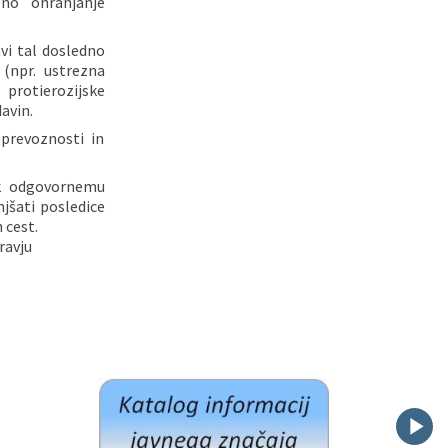
eno ohranjanje
vi tal dosledno
 (npr. ustrezna
 protierozijske
avin.
 prevoznosti in
 k odgovornemu
jšati posledice
 cest.
ravju