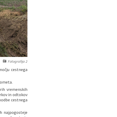
Fotografija 2
bmočju cestnega
rometa.
rih vremenskih
rkov in odtokov
škodbe cestnega
vih najpogosteje