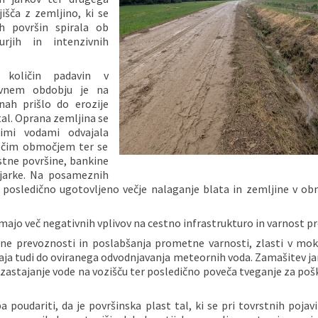
išča z zemljino, ki se
ih površin spirala ob
rjih in intenzivnih
h količin padavin v
vnem obdobju je na
inah prišlo do erozije
tal. Oprana zemljina se
imi vodami odvajala
žečim območjem ter se
stne površine, bankine
 jarke. Na posameznih
o posledično ugotovljeno večje nalaganje blata in zemljine v o
majo več negativnih vplivov na cestno infrastrukturo in varnost p
ne prevoznosti in poslabšanja prometne varnosti, zlasti v mok
aja tudi do oviranega odvodnjavanja meteornih voda. Zamašitev ja
 zastajanje vode na vozišču ter posledično poveča tveganje za po
a poudariti, da je površinska plast tal, ki se pri tovrstnih poja