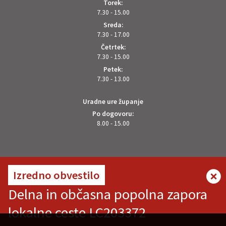
Torek:
7.30 - 15.00
Sreda:
7.30 - 17.00
Četrtek:
7.30 - 15.00
Petek:
7.30 - 13.00
Uradne ure županje
Po dogovoru:
8.00 - 15.00
OSTANITE V STIKU Z NAMI
Izredno obvestilo
Delna in občasna popolna zapora
lokalne ceste LC203372