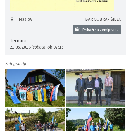
Pristojni za vodenje upravnih postopkov
Fotogalerija
Znamenite osebnosti
Naslov:
BAR COBRA - ŠILEC
DELOVNA PODROČJA
Lokalne volitve
Tradicionalni dogodki
Prikaži na zemljevidu
Termini
21.05.2016
(sobota)
ob
07:15
Fotogalerija