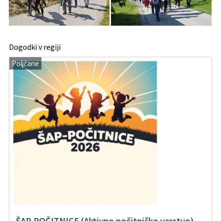
Dogodki v regiji
Poljčane
ŠAP-POČITNICE (Aktivno počitniško varstvo)