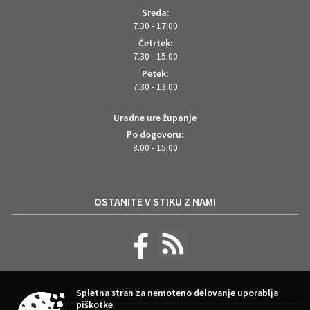
Sreda:
7.30 - 17.00
Četrtek:
7.30 - 15.00
Petek:
7.30 - 13.00
Uradne ure županje
Po dogovoru:
8.00 - 15.00
OSTANITE V STIKU Z NAMI
VREMENSKA NAPOVED
Spletna stran za nemoteno delovanje uporablja
piškotke