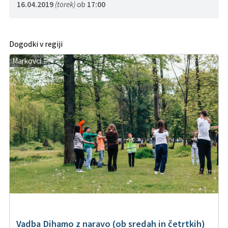
16.04.2019
(torek)
ob
17:00
Dogodki v regiji
Markovci
Vadba Dihamo z naravo (ob sredah in četrtkih)