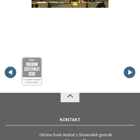
KONTAKT
Občina Sveti Andraž v Slovenskih goricah