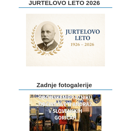
JURTELOVO LETO 2026
DOGODKI OB 20.
Zadnje fotogalerije
OBČINSKEM PRAZNIKU
OBČINSKEM PRAZNIKU
OBČINE SVETI ANDRAŽ
V SLOVENSKIH
GORICAH