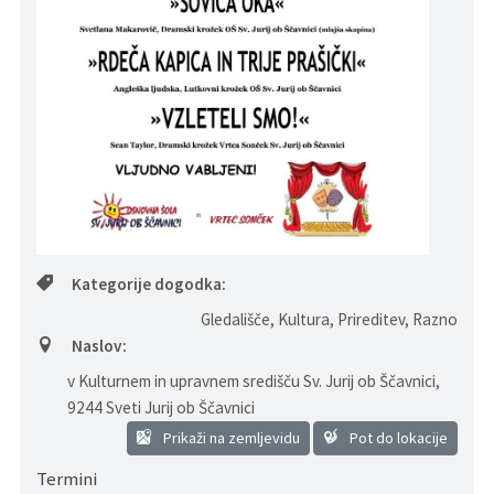
Pristojni za vodenje upravnih postopkov
Fotogalerija
Znamenite osebnosti
DELOVNA PODROČJA
Lokalne volitve
Tradicionalni dogodki
Kategorije dogodka:
Gledališče, Kultura, Prireditev, Razno
Naslov:
v Kulturnem in upravnem središču Sv. Jurij ob Ščavnici
,
9244 Sveti Jurij ob Ščavnici
Prikaži na zemljevidu
Pot do lokacije
Termini