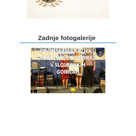
DOGODKI OB 20.
Zadnje fotogalerije
OBČINSKEM PRAZNIKU
OBČINSKEM PRAZNIKU
OBČINE SVETI ANDRAŽ
V SLOVENSKIH
GORICAH