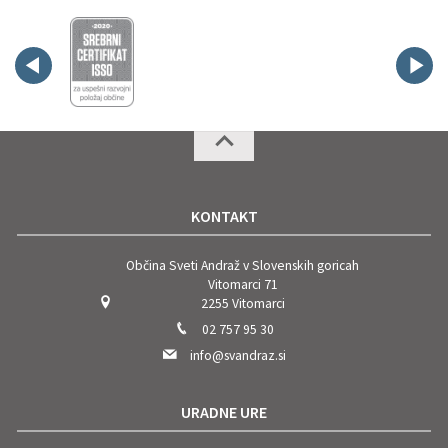
KONTAKT
Občina Sveti Andraž v Slovenskih goricah
Vitomarci 71
2255 Vitomarci
02 757 95 30
info@svandraz.si
URADNE URE