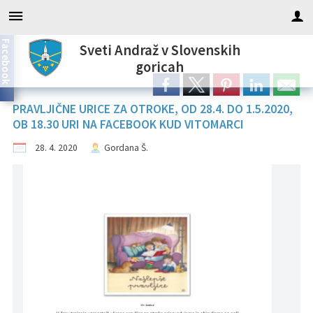
Facebook
Sveti Andraž v Slovenskih
Za pričetek iskanja kliknite na puščico >
Informacije javnega značaja
OBVESTILA IN OBJAVE
DELOVNA PODROČJA
OBČINSKA UPRAVA
ORGANI OBČINE
OBČINSKI SVET
LOKALNO
TURIZEM
Županja
OBČINA
VLOGE
goricah
Predstavitev
Občinski predpisi
Županja
Predstavitev
Člani občinskega sveta
Kontaktni podatki
Proračun in finance
Obrazci in vloge
Novice in obvestila
Pomembni kontakti
TIC Vitomarci
PRAVLJIČNE URICE ZA OTROKE, OD 28.4. DO 1.5.2020,
OB 18.30 URI NA FACEBOOK KUD VITOMARCI
Zgodovina
Uradni vestnik
Podžupan
Pristojnosti občinskega sveta
Direktor občinske uprave
Gospodarske javne službe
Pobude in prijave
Lokalni utrip
Javni zavodi
Programi turističnega vodenja
28. 4. 2020
Gordana Š.
Varstvo osebnih podatkov
Katalog informacij
OBČINSKI SVET
Seje občinskega sveta
Administrativna služba in družbene dejavnosti
Okolje in prostor
Javni razpisi in ostalo
Gospodarski subjekti
Lokalna ponudba
Informacije javnega značaja
NADZORNI ODBOR
Računovodska služba
Zaščita in reševanje
Dogodki v občini
Društva
Prenočišča
Občinski nagrajenci
Komisije in odbori
Pravna služba
Medobčinski inšpektorat in redarstvo
Zapore cest
Koristne povezave
Gostinstvo
Vizitka
Vaški odbori
Režijski obrat in javna dela
Projekti občine
Občinski časopis
Znamenitosti
Organigram
Socialno varstvo
Prostorski akti občine
Pohodne in učne poti