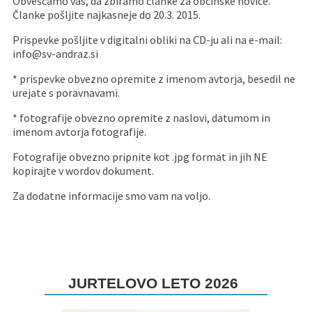
Obveščamo vas, da zbiramo članke za občinske novice.
Članke pošljite najkasneje do 20.3. 2015.
Pristojni za vodenje upravnih postopkov
Fotogalerija
Znamenite osebnosti
Prispevke pošljite v digitalni obliki na CD-ju ali na e-mail:
info@sv-andraz.si
DELOVNA PODROČJA
Lokalne volitve
Tradicionalni dogodki
* prispevke obvezno opremite z imenom avtorja, besedil ne
urejate s poravnavami.
* fotografije obvezno opremite z naslovi, datumom in
imenom avtorja fotografije.
Fotografije obvezno pripnite kot .jpg format in jih NE
kopirajte v wordov dokument.
Za dodatne informacije smo vam na voljo.
JURTELOVO LETO 2026