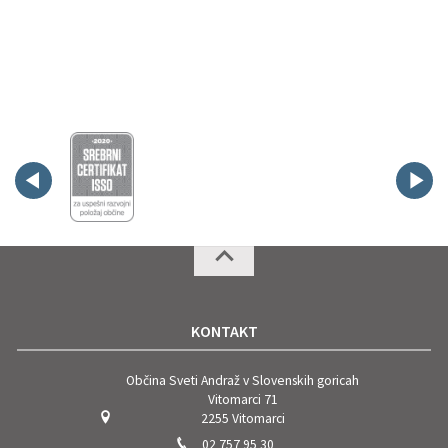
KONTAKT
Občina Sveti Andraž v Slovenskih goricah
Vitomarci 71
2255 Vitomarci
02 757 95 30