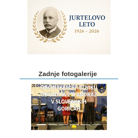
DOGODKI OB 20.
Zadnje fotogalerije
OBČINSKEM PRAZNIKU
OBČINSKEM PRAZNIKU
OBČINE SVETI ANDRAŽ
V SLOVENSKIH
GORICAH