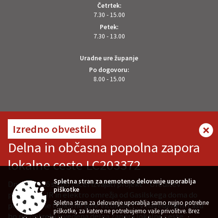
Četrtek:
7.30 - 15.00
Petek:
7.30 - 13.00
Uradne ure županje
Po dogovoru:
8.00 - 15.00
OSTANITE V STIKU Z NAMI
Izredno obvestilo
Delna in občasna popolna zapora
lokalne ceste LC203372
VREMENSKA NAPOVED
Spletna stran za nemoteno delovanje uporablja
Dne 7.8.2026 se bo začel izvajati projekt " Ureditev
piškotke
pločnika z JR in elektro omrežja od Gasilskega doma do
Spletna stran za delovanje uporablja samo nujno potrebne
podružnične Osnovne šole Vitomarci". V navedenem času
piškotke, za katere ne potrebujemo vaše privolitve. Brez
bo po potrebi izvedena delna zapora lokalne ceste