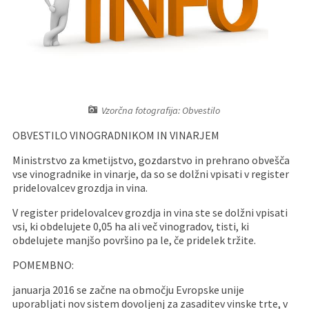
Pristojni za vodenje upravnih postopkov
Fotogalerija
Znamenite osebnosti
DELOVNA PODROČJA
Lokalne volitve
Tradicionalni dogodki
Vzorčna fotografija: Obvestilo
OBVESTILO VINOGRADNIKOM IN VINARJEM
Ministrstvo za kmetijstvo, gozdarstvo in prehrano obvešča
vse vinogradnike in vinarje, da so se dolžni vpisati v register
pridelovalcev grozdja in vina.
V register pridelovalcev grozdja in vina ste se dolžni vpisati
vsi, ki obdelujete 0,05 ha ali več vinogradov, tisti, ki
obdelujete manjšo površino pa le, če pridelek tržite.
POMEMBNO:
januarja 2016 se začne na območju Evropske unije
uporabljati nov sistem dovoljenj za zasaditev vinske trte, v