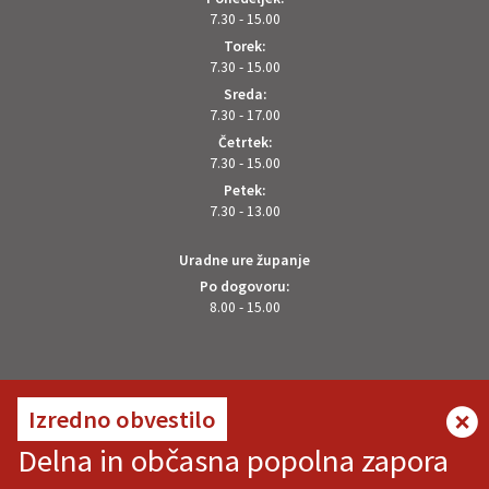
7.30 - 15.00
Torek:
7.30 - 15.00
Sreda:
7.30 - 17.00
Četrtek:
7.30 - 15.00
Petek:
7.30 - 13.00
Uradne ure županje
Po dogovoru:
8.00 - 15.00
OSTANITE V STIKU Z NAMI
Izredno obvestilo
Delna in občasna popolna zapora