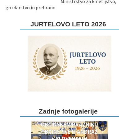
Ministrstvo za kmetijstvo,
gozdarstvo in prehrano
JURTELOVO LETO 2026
DOGODKI OB 20.
Zadnje fotogalerije
OBČINSKEM PRAZNIKU
OBČINSKEM PRAZNIKU
OBČINE SVETI ANDRAŽ
V SLOVENSKIH