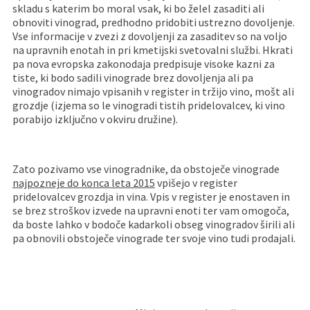
skladu s katerim bo moral vsak, ki bo želel zasaditi ali
obnoviti vinograd, predhodno pridobiti ustrezno dovoljenje.
Vse informacije v zvezi z dovoljenji za zasaditev so na voljo
na upravnih enotah in pri kmetijski svetovalni službi. Hkrati
pa nova evropska zakonodaja predpisuje visoke kazni za
tiste, ki bodo sadili vinograde brez dovoljenja ali pa
vinogradov nimajo vpisanih v register in tržijo vino, mošt ali
grozdje (izjema so le vinogradi tistih pridelovalcev, ki vino
porabijo izključno v okviru družine).
Zato pozivamo vse vinogradnike, da obstoječe vinograde
najpozneje do konca leta 2015
vpišejo v register
pridelovalcev grozdja in vina. Vpis v register je enostaven in
se brez stroškov izvede na upravni enoti ter vam omogoča,
da boste lahko v bodoče kadarkoli obseg vinogradov širili ali
pa obnovili obstoječe vinograde ter svoje vino tudi prodajali.