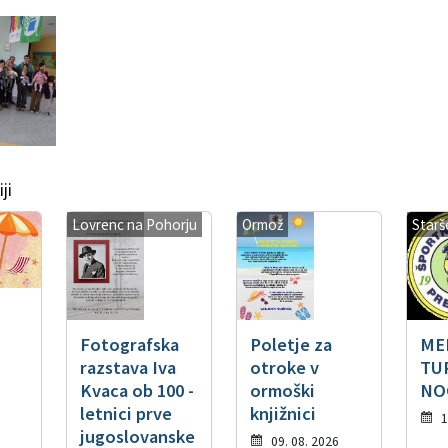
ji
Lovrenc na Pohorju
Ormož
Starš
Fotografska
Poletje za
ME
razstava Iva
otroke v
TU
Kvaca ob 100 -
ormoški
NO
letnici prve
knjižnici
1
jugoslovanske
09. 08. 2026