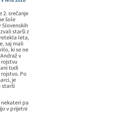
 2. srečanje
ne šole
v Slovenskih
vali starši z
retekla leta,
e, saj mali
ilo, ki se ne
 Andraž v
rojstvu
ani tudi
 rojstvo. Po
rci, je
 starši
, nekateri pa
o v prijetni