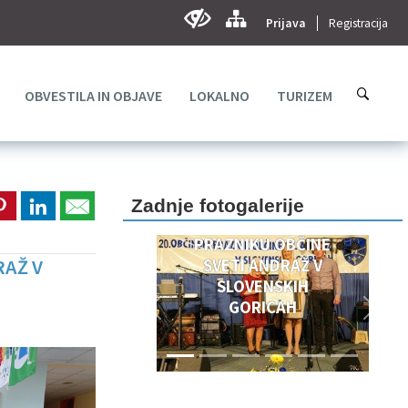
Prijava
Registracija
OBVESTILA IN OBJAVE
LOKALNO
TURIZEM
DOGODKI OB 20.
OBČINSKEM
PRAZNIKU
Zadnje fotogalerije
OBČINSKEM
PRAZNIKU OBČINE
RAŽ V
SVETI ANDRAŽ V
SLOVENSKIH
GORICAH