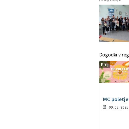
Dogodki v regi
Ptuj
MC poletje
09. 08. 2026