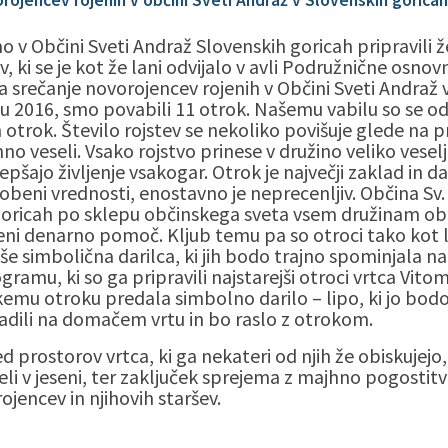
o v Občini Sveti Andraž Slovenskih goricah pripravili že
, ki se je kot že lani odvijalo v avli Podružnične osnov
a srečanje novorojencev rojenih v Občini Sveti Andraž 
tu 2016, smo povabili 11 otrok. Našemu vabilu so se odz
 otrok. Število rojstev se nekoliko povišuje glede na p
no veseli. Vsako rojstvo prinese v družino veliko veselj
pšajo življenje vsakogar. Otrok je največji zaklad in dar
nobeni vrednosti, enostavno je neprecenljiv. Občina Sv.
goricah po sklepu občinskega sveta vsem družinam ob 
i denarno pomoč. Kljub temu pa so otroci tako kot l
 še simbolična darilca, ki jih bodo trajno spominjala na
amu, ki so ga pripravili najstarejši otroci vrtca Vitoma
emu otroku predala simbolno darilo – lipo, ki jo bodo
dili na domačem vrtu in bo raslo z otrokom.
ed prostorov vrtca, ki ga nekateri od njih že obiskujejo
li v jeseni, ter zaključek sprejema z majhno pogostitvij
ojencev in njihovih staršev.