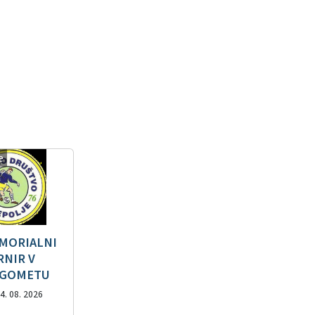
e
MORIALNI
RNIR V
GOMETU
4. 08. 2026