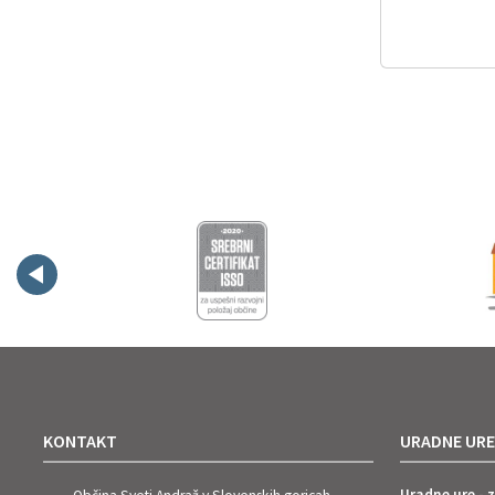
KONTAKT
URADNE URE
Uradne ure - 