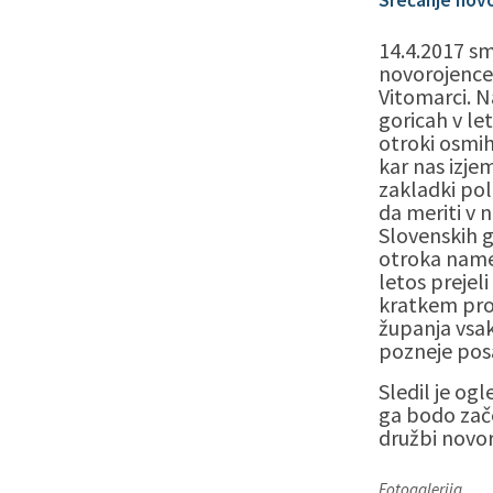
14.4.2017 sm
novorojencev
Vitomarci. N
goricah v le
otroki osmih
kar nas izjem
zakladki pole
da meriti v 
Slovenskih 
otroka namen
letos prejeli
kratkem progr
županja vsak
pozneje posa
Sledil je ogl
ga bodo zače
družbi novor
Fotogalerija