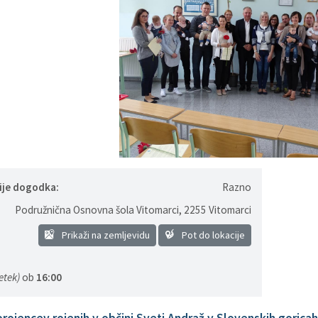
ije dogodka:
Razno
Podružnična Osnovna šola Vitomarci
,
2255 Vitomarci
Prikaži na zemljevidu
Pot do lokacije
etek)
ob
16:00
rojencev rojenih v občini Sveti Andraž v Slovenskih goricah