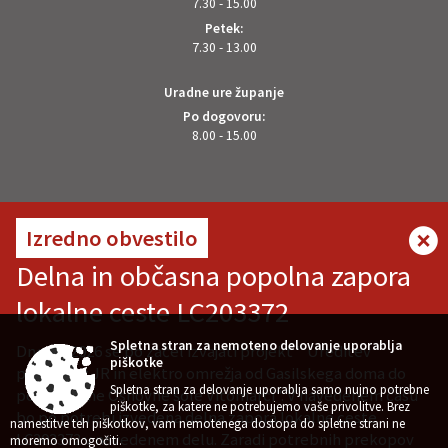
7.30 - 15.00
Petek:
7.30 - 13.00
Uradne ure županje
Po dogovoru:
8.00 - 15.00
OSTANITE V STIKU Z NAMI
Izredno obvestilo
Delna in občasna popolna zapora
lokalne ceste LC203372
VREMENSKA NAPOVED
Spletna stran za nemoteno delovanje uporablja
Dne 7.8.2026 se bo začel izvajati projekt " Ureditev
piškotke
pločnika z JR in elektro omrežja od Gasilskega doma do
Spletna stran za delovanje uporablja samo nujno potrebne
podružnične Osnovne šole Vitomarci". V navedenem času
piškotke, za katere ne potrebujemo vaše privolitve. Brez
bo po potrebi izvedena delna zapora lokalne ceste
namestitve teh piškotkov, vam nemotenega dostopa do spletne strani ne
LC203372 v navedenem delu. Zaradi potrebnih prekopov
Zasnova, izvedba in vzdrževanje: Sigmateh d.o.o.
moremo omogočiti.