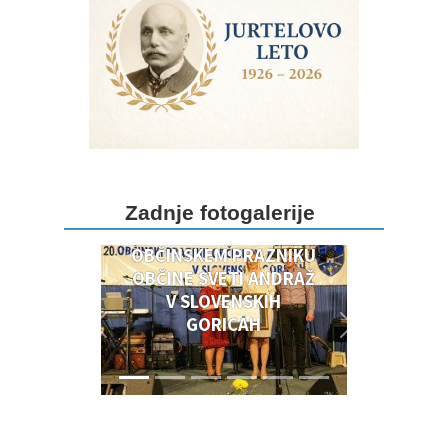
DOGODKI OB 20.
Zadnje fotogalerije
OBČINSKEM PRAZNIKU
OBČINSKEM PRAZNIKU
OBČINE SVETI ANDRAŽ
V SLOVENSKIH
GORICAH