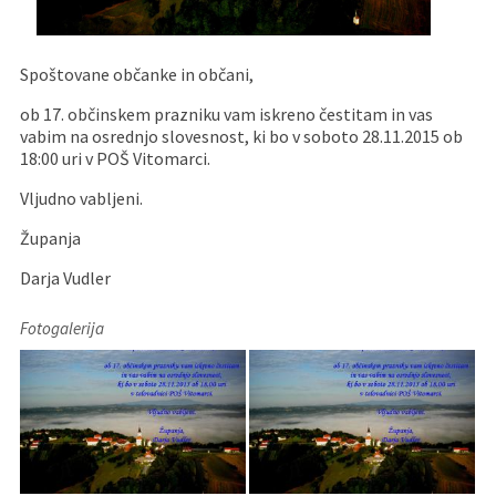
Pristojni za vodenje upravnih postopkov
Fotogalerija
Znamenite osebnosti
Spoštovane občanke in občani,
DELOVNA PODROČJA
Lokalne volitve
Tradicionalni dogodki
ob 17. občinskem prazniku vam iskreno čestitam in vas
vabim na osrednjo slovesnost, ki bo v soboto 28.11.2015 ob
18:00 uri v POŠ Vitomarci.
Vljudno vabljeni.
Županja
Darja Vudler
Fotogalerija