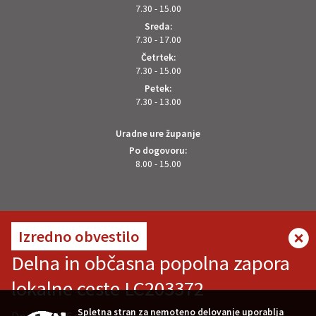
7.30 - 15.00
Sreda:
7.30 - 17.00
Četrtek:
7.30 - 15.00
Petek:
7.30 - 13.00
Uradne ure županje
Po dogovoru:
8.00 - 15.00
OSTANITE V STIKU Z NAMI
Izredno obvestilo
Delna in občasna popolna zapora
lokalne ceste LC203372
VREMENSKA NAPOVED
Spletna stran za nemoteno delovanje uporablja